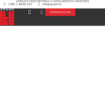
UDRUGA PODUZETNIKA U HOTELIJERSTVU HRVATSKE
+385 1 4836 167
info@upuhh.hr
POSTANI ČLAN