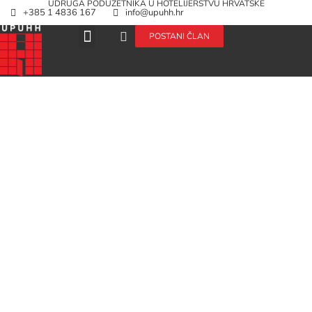
UDRUGA PODUZETNIKA U HOTELIJERSTVU HRVATSKE
+385 1 4836 167
info@upuhh.hr
POSTANI ČLAN