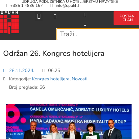
UDRUGA PODUZETNIKA U HOTELIJERSTVU HRVATSKE
+385 1 4836 167
info@upuhh.hr
POSTANI
ČLAN
Održan 26. Kongres hotelijera
28.11.2024.
06:25
Kategorije:
Kongres hotelijera
,
Novosti
Broj pregleda: 66