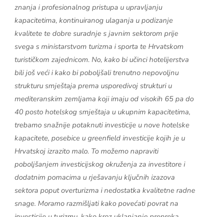
znanja i profesionalnog pristupa u upravljanju
kapacitetima, kontinuiranog ulaganja u podizanje
kvalitete te dobre suradnje s javnim sektorom prije
svega s ministarstvom turizma i sporta te Hrvatskom
turističkom zajednicom. No, kako bi učinci hotelijerstva
bili još veći i kako bi poboljšali trenutno nepovoljnu
strukturu smještaja prema usporedivoj strukturi u
mediteranskim zemljama koji imaju od visokih 65 pa do
40 posto hotelskog smještaja u ukupnim kapacitetima,
trebamo snažnije potaknuti investicije u nove hotelske
kapacitete, posebice u greenfield investicije kojih je u
Hrvatskoj izrazito malo. To možemo napraviti
poboljšanjem investicijskog okruženja za investitore i
dodatnim pomacima u rješavanju ključnih izazova
sektora poput overturizma i nedostatka kvalitetne radne
snage. Moramo razmišljati kako povećati povrat na
investicije u turizmu, kako kroz uklanjanje prepreka