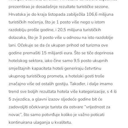
prezentirao je dosadašnje rezultate turističke sezone.
Hrvatska je do kraja listopada zabilježila 106,6 milijuna
turističkih noćenja, što je 1 posto više nego u istom
razdoblju prošle godine, i 20,5 milijuna turističkih
dolazaka, što je 3 posto više u odnosu na isto razdoblje
lani. Očekuje se da će ukupan prihod od turizma ove
godine premašiti 15 milijardi eura. Što se tiče doprinosa
hotelskog sektora, iako čine samo 9,5 posto ukupnih
smještajnih kapaciteta hoteli generiraju četvrtinu
ukupnog turističkog prometa, a hotelski gosti troše
značajno više od ostalih gostiju. Također, i dalje imamo
trend sve boljih rezultata hotela više kategorizacije, s 4 ili
5 zvjezdica, a glavni izazov sljedeće godine bit će
zadovoljiti očekivanje turista da ostvare ”vrijednost za
novac”, što samo potvrđuje koliko je važno poticati
kontinuirana ulaganja u kvalitetu.