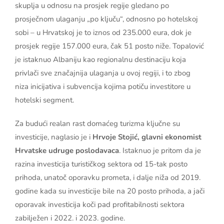
skuplja u odnosu na prosjek regije gledano po
prosječnom ulaganju „po ključu“, odnosno po hotelskoj
sobi – u Hrvatskoj je to iznos od 235.000 eura, dok je
prosjek regije 157.000 eura, čak 51 posto niže. Topalović
je istaknuo Albaniju kao regionalnu destinaciju koja
privlači sve značajnija ulaganja u ovoj regiji, i to zbog
niza inicijativa i subvencija kojima potiču investitore u
hotelski segment.
Za budući realan rast domaćeg turizma ključne su
investicije, naglasio je i
Hrvoje Stojić, glavni ekonomist
Hrvatske udruge poslodavaca
. Istaknuo je pritom da je
razina investicija turističkog sektora od 15-tak posto
prihoda, unatoč oporavku prometa, i dalje niža od 2019.
godine kada su investicije bile na 20 posto prihoda, a jači
oporavak investicija koči pad profitabilnosti sektora
zabilježen i 2022. i 2023. godine.