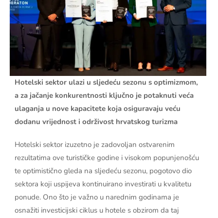
Hotelski sektor ulazi u sljedeću sezonu s optimizmom,
a za jačanje konkurentnosti ključno je potaknuti veća
ulaganja u nove kapacitete koja osiguravaju veću
dodanu vrijednost i održivost hrvatskog turizma
Hotelski sektor izuzetno je zadovoljan ostvarenim
rezultatima ove turističke godine i visokom popunjenošću
te optimistično gleda na sljedeću sezonu, pogotovo dio
sektora koji uspijeva kontinuirano investirati u kvalitetu
ponude. Ono što je važno u narednim godinama je
osnažiti investicijski ciklus u hotele s obzirom da taj