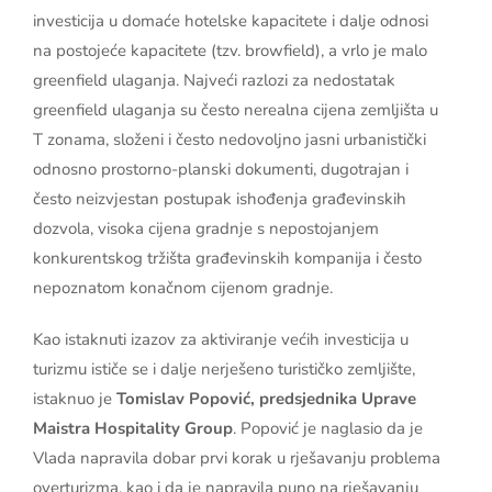
investicija u domaće hotelske kapacitete i dalje odnosi
na postojeće kapacitete (tzv. browfield), a vrlo je malo
greenfield ulaganja. Najveći razlozi za nedostatak
greenfield ulaganja su često nerealna cijena zemljišta u
T zonama, složeni i često nedovoljno jasni urbanistički
odnosno prostorno-planski dokumenti, dugotrajan i
često neizvjestan postupak ishođenja građevinskih
dozvola, visoka cijena gradnje s nepostojanjem
konkurentskog tržišta građevinskih kompanija i često
nepoznatom konačnom cijenom gradnje.
Kao istaknuti izazov za aktiviranje većih investicija u
turizmu ističe se i dalje nerješeno turističko zemljište,
istaknuo je
Tomislav Popović, predsjednika Uprave
Maistra Hospitality Group
. Popović je naglasio da je
Vlada napravila dobar prvi korak u rješavanju problema
overturizma, kao i da je napravila puno na rješavanju