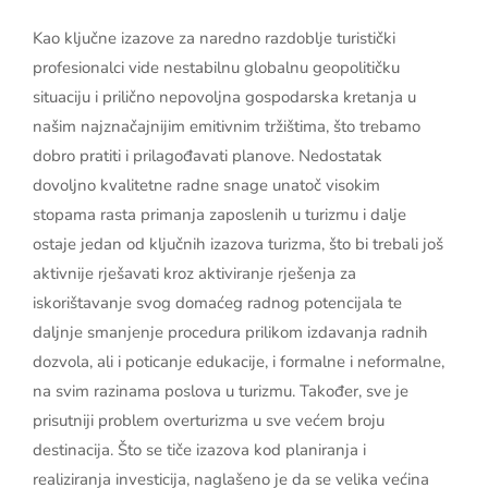
Kao ključne izazove za naredno razdoblje turistički
profesionalci vide nestabilnu globalnu geopolitičku
situaciju i prilično nepovoljna gospodarska kretanja u
našim najznačajnijim emitivnim tržištima, što trebamo
dobro pratiti i prilagođavati planove. Nedostatak
dovoljno kvalitetne radne snage unatoč visokim
stopama rasta primanja zaposlenih u turizmu i dalje
ostaje jedan od ključnih izazova turizma, što bi trebali još
aktivnije rješavati kroz aktiviranje rješenja za
iskorištavanje svog domaćeg radnog potencijala te
daljnje smanjenje procedura prilikom izdavanja radnih
dozvola, ali i poticanje edukacije, i formalne i neformalne,
na svim razinama poslova u turizmu. Također, sve je
prisutniji problem overturizma u sve većem broju
destinacija. Što se tiče izazova kod planiranja i
realiziranja investicija, naglašeno je da se velika većina