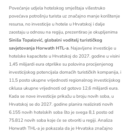
Povećanje udjela hotelskog smještaja višestruko
povećava potrošnju turista uz značajno manje korištenje
resursa, no investicije u hotele u Hrvatskoj i dalje
zaostaju u odnosu na regiju, prezentirao je okupljenima
Siniša Topalović, globalni voditelj turističkog
savjetovanja Horwath HTL-a
. Najavljene investicije u
hotelske kapacitete u Hrvatskoj do 2027. godine u visini
1,45 milijardi eura otprilike su polovina procijenjenog
investicijskog potencijala domaćih turističkih kompanija, i
11,5 posto ukupne vrijednosti regionalnog investicijskog
ciklusa ukupne vrijednosti od gotovo 12,6 milijardi eura.
Kada se nove investicije prikažu u broju novih soba, u
Hrvatskoj se do 2027. godine planira realizirati novih
6.155 novih hotelskih soba što je svega 8,1 posto od
75.812 novih soba koje će se otvoriti u regiji. Analiza
Horwath THL-a je pokazala da je Hrvatska značajno