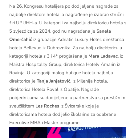
Na 26. Kongresu hotelijera po dodijeljene nagrade za
najbolje direktore hotela, a nagrađene je izabrao stručni
žiri UPUHH-a. U kategoriji za najbolju direktoricu hotela s
5 zvjezdica za 2024. godinu nagrađena je
Sanela
Omerčahić
iz grupacije Adriatic Luxury Hotel, direktorica
hotela Bellevue iz Dubrovnika. Za najbolju direktoricu u
kategoriji hotela s 3 i 4* proglašena je
Mara Ladavac
, iz
Maistra Hospitality Group, direktorica Hotely Amarin iz
Rovinja. U kategoriji malog butique hotela najbolja
direktorica je
Tanja Janjatović
, iz Milenija hotela,
direktorica Hotela Royal iz Opatije. Nagrade
pobjednicama su dodijeljene u partnerstvu sa prestižnim
sveučilištem
Les Roches
iz Švicarske koje je
direktoricama hotela dodijelio školarine za odabrane
Executive MBA i Master programe.