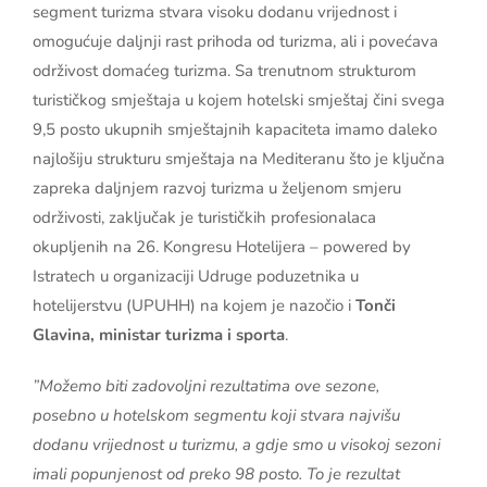
segment turizma stvara visoku dodanu vrijednost i
omogućuje daljnji rast prihoda od turizma, ali i povećava
održivost domaćeg turizma. Sa trenutnom strukturom
turističkog smještaja u kojem hotelski smještaj čini svega
9,5 posto ukupnih smještajnih kapaciteta imamo daleko
najlošiju strukturu smještaja na Mediteranu što je ključna
zapreka daljnjem razvoj turizma u željenom smjeru
održivosti, zaključak je turističkih profesionalaca
okupljenih na 26. Kongresu Hotelijera – powered by
Istratech u organizaciji Udruge poduzetnika u
hotelijerstvu (UPUHH) na kojem je nazočio i
Tonči
Glavina, ministar turizma i sporta
.
”Možemo biti zadovoljni rezultatima ove sezone,
posebno u hotelskom segmentu koji stvara najvišu
dodanu vrijednost u turizmu, a gdje smo u visokoj sezoni
imali popunjenost od preko 98 posto. To je rezultat