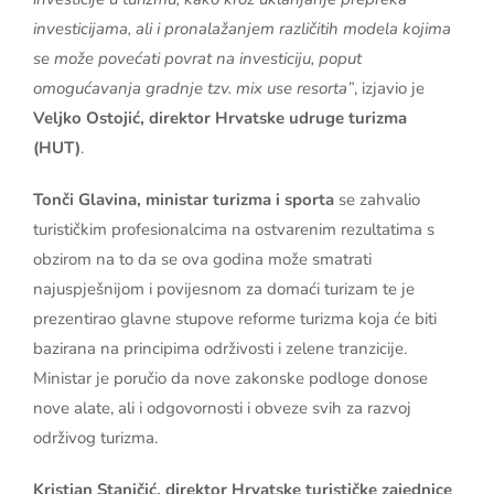
investicijama, ali i pronalažanjem različitih modela kojima
se može povećati povrat na investiciju, poput
omogućavanja gradnje tzv. mix use resorta”
, izjavio je
Veljko Ostojić, direktor Hrvatske udruge turizma
(HUT)
.
Tonči Glavina, ministar turizma i sporta
se zahvalio
turističkim profesionalcima na ostvarenim rezultatima s
obzirom na to da se ova godina može smatrati
najuspješnijom i povijesnom za domaći turizam te je
prezentirao glavne stupove reforme turizma koja će biti
bazirana na principima održivosti i zelene tranzicije.
Ministar je poručio da nove zakonske podloge donose
nove alate, ali i odgovornosti i obveze svih za razvoj
održivog turizma.
Kristjan Staničić, direktor Hrvatske turističke zajednice