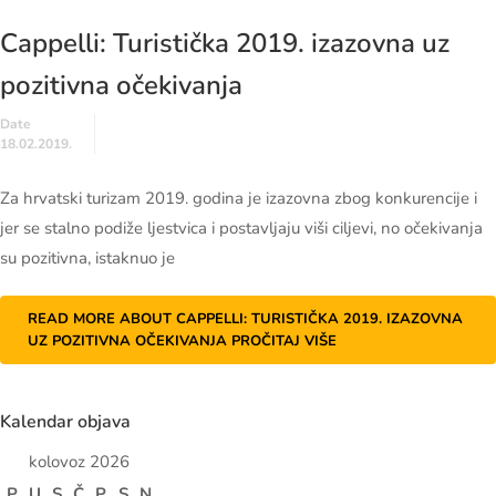
Cappelli: Turistička 2019. izazovna uz
pozitivna očekivanja
Date
18.02.2019.
Za hrvatski turizam 2019. godina je izazovna zbog konkurencije i
jer se stalno podiže ljestvica i postavljaju viši ciljevi, no očekivanja
su pozitivna, istaknuo je
READ MORE ABOUT CAPPELLI: TURISTIČKA 2019. IZAZOVNA
UZ POZITIVNA OČEKIVANJA
PROČITAJ VIŠE
Kalendar objava
kolovoz 2026
P
U
S
Č
P
S
N