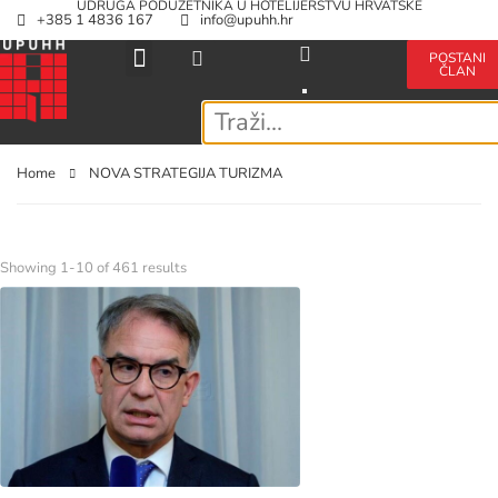
UDRUGA PODUZETNIKA U HOTELIJERSTVU HRVATSKE
+385 1 4836 167
info@upuhh.hr
POSTANI
ČLAN
Home
NOVA STRATEGIJA TURIZMA
Showing 1-10 of 461 results