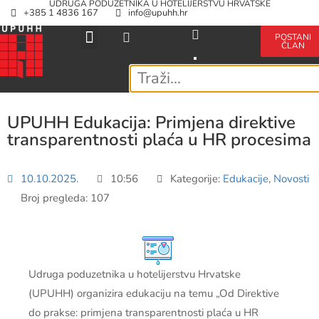
UDRUGA PODUZETNIKA U HOTELIJERSTVU HRVATSKE
+385 1 4836 167
info@upuhh.hr
POSTANI
ČLAN
UPUHH Edukacija: Primjena direktive
transparentnosti plaća u HR procesima
10.10.2025.
10:56
Kategorije:
Edukacije
,
Novosti
Broj pregleda: 107
Udruga poduzetnika u hotelijerstvu Hrvatske
(UPUHH) organizira edukaciju na temu „Od Direktive
do prakse: primjena transparentnosti plaća u HR