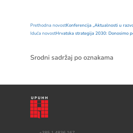
Prethodna novost
Konferencija „Aktualnosti u razv
Iduća novost
Hrvatska strategija 2030: Donosimo po
Srodni sadržaj po oznakama
+385 1 4836 167