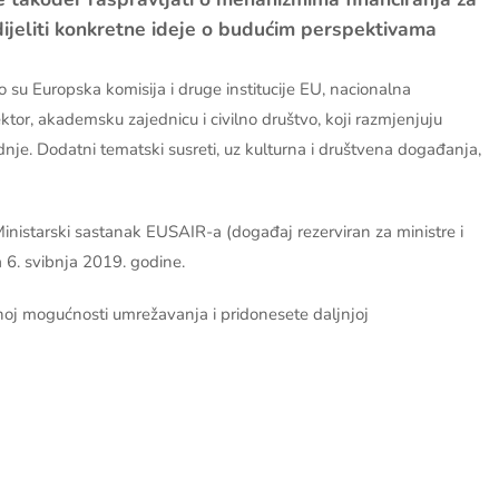
ijeliti konkretne ideje o budućim perspektivama
o su Europska komisija i druge institucije EU, nacionalna
sektor, akademsku zajednicu i civilno društvo, koji razmjenjuju
dnje. Dodatni tematski susreti, uz kulturna i društvena događanja,
inistarski sastanak EUSAIR-a (događaj rezerviran za ministre i
a 6. svibnja 2019. godine.
noj mogućnosti umrežavanja i pridonesete daljnjoj