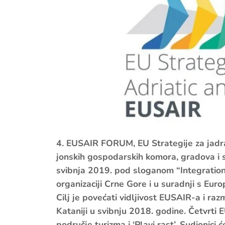
4. EUSAIR FORUM, EU Strategije za jadra
jonskih gospodarskih komora, gradova i sv
svibnja 2019. pod sloganom “Integration 
organizaciji Crne Gore i u suradnji s Eu
Cilj je povećati vidljivost EUSAIR-a i r
Kataniji u svibnju 2018. godine. Četvrti
područje turizma i ‘Plavi rast’. Sudionici