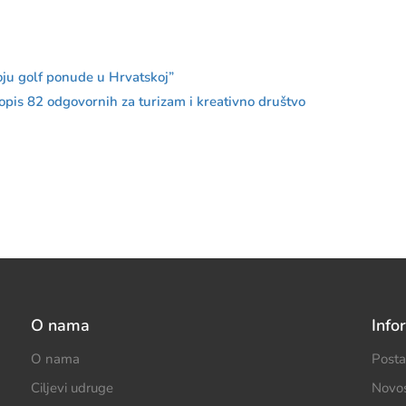
oju golf ponude u Hrvatskoj”
pis 82 odgovornih za turizam i kreativno društvo
O nama
Info
O nama
Posta
Ciljevi udruge
Novos