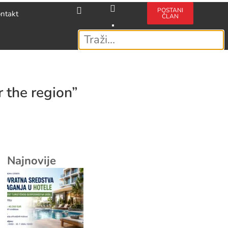
POSTANI
ntakt
ČLAN
 the region”
Najnovije