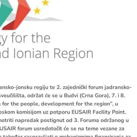
nsko-jonsku regiju te 2. zajednički forum jadransko-
eučilišta, održat će se u Budvi (Crna Gora), 7. i 8.
for the people, development for the region”, u
ropskom komisijom uz potporu EUSAIR Facility Point.
azmotriti napredak postignut od 3. Foruma održanog u
 EUSAIR forum usredotočit će se na teme vezane za
 će također raspravljati o mehanizmima financiranja za