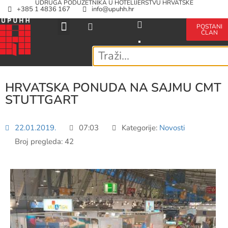
UDRUGA PODUZETNIKA U HOTELIJERSTVU HRVATSKE
+385 1 4836 167
info@upuhh.hr
POSTANI
ČLAN
HRVATSKA PONUDA NA SAJMU CMT
STUTTGART
22.01.2019.
07:03
Kategorije:
Novosti
Broj pregleda: 42