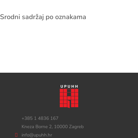
Srodni sadržaj po oznakama
+385 1 4836 167
Kneza Borne 2, 10000 Zagreb
info@upuhh.hr