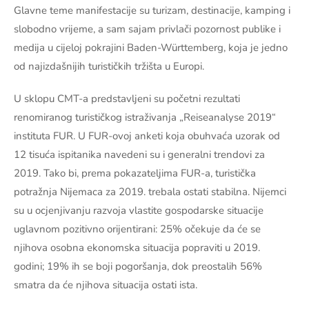
Glavne teme manifestacije su turizam, destinacije, kamping i
slobodno vrijeme, a sam sajam privlači pozornost publike i
medija u cijeloj pokrajini Baden-Württemberg, koja je jedno
od najizdašnijih turističkih tržišta u Europi.
U sklopu CMT-a predstavljeni su početni rezultati
renomiranog turističkog istraživanja „Reiseanalyse 2019“
instituta FUR. U FUR-ovoj anketi koja obuhvaća uzorak od
12 tisuća ispitanika navedeni su i generalni trendovi za
2019. Tako bi, prema pokazateljima FUR-a, turistička
potražnja Nijemaca za 2019. trebala ostati stabilna. Nijemci
su u ocjenjivanju razvoja vlastite gospodarske situacije
uglavnom pozitivno orijentirani: 25% očekuje da će se
njihova osobna ekonomska situacija popraviti u 2019.
godini; 19% ih se boji pogoršanja, dok preostalih 56%
smatra da će njihova situacija ostati ista.