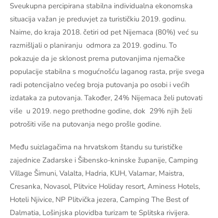
Sveukupna percipirana stabilna individualna ekonomska
situacija važan je preduvjet za turističkiu 2019. godinu.
Naime, do kraja 2018. četiri od pet Nijemaca (80%) već su
razmišljali o planiranju odmora za 2019. godinu. To
pokazuje da je sklonost prema putovanjima njemačke
populacije stabilna s mogućnošću laganog rasta, prije svega
radi potencijalno većeg broja putovanja po osobi i većih
izdataka za putovanja. Također, 24% Nijemaca želi putovati
više u 2019. nego prethodne godine, dok 29% njih želi
potrošiti više na putovanja nego prošle godine.
Među suizlagačima na hrvatskom štandu su turističke
zajednice Zadarske i Šibensko-kninske županije, Camping
Village Šimuni, Valalta, Hadria, KUH, Valamar, Maistra,
Cresanka, Novasol, Plitvice Holiday resort, Aminess Hotels,
Hoteli Njivice, NP Plitvička jezera, Camping The Best of
Dalmatia, Lošinjska plovidba turizam te Splitska rivijera.