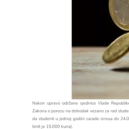
Nakon upravo održane sjednice Vlade Republike 
Zakona o porezu na dohodak vezano za rad studenat
da studenti u jednoj godini zarade iznosa do 24.0
limit je 15.000 kuna).