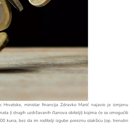
Hrvatske, ministar financija Zdravko Marić najavio je izmjenu
a (i drugih uzdržavanih članova obitelji) kojima će se omogućiti
00 kuna, bez da im roditelji izgube poreznu olakšicu (op. trenutni