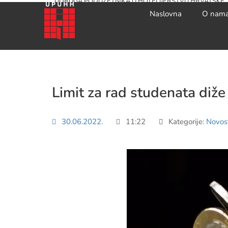
UDRUGA PODUZETNIKA U HOTELIJERSTVU HRVATSKE
Naslovna
O nam
Limit za rad studenata diž
30.06.2022.
11:22
Kategorije:
Novost