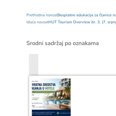
Prethodna novost
Besplatne edukacija za članice 
Iduća novost
HUT Tourism Overview br. 3. (7. srpn
Srodni sadržaj po oznakama