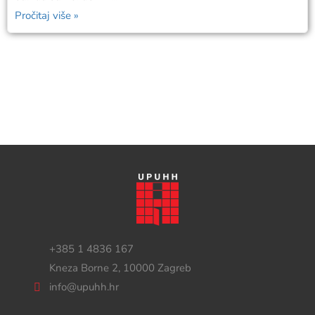
Pročitaj više »
+385 1 4836 167
Kneza Borne 2, 10000 Zagreb
info@upuhh.hr