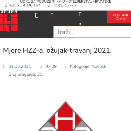
UDRUGA PODUZETNIKA U HOTELIJERSTVU HRVATSKE
+385 1 4836 167
info@upuhh.hr
POSTANI
ČLAN
Mjere HZZ-a, ožujak-travanj 2021.
31.03.2021.
07:09
Kategorije:
Novosti
Broj pregleda: 30