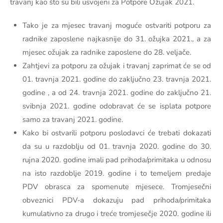
travanj kao što su bili usvojeni za Potpore Ožujak 2021.
Tako je za mjesec travanj moguće ostvariti potporu za
radnike zaposlene najkasnije do 31. ožujka 2021., a za
mjesec ožujak za radnike zaposlene do 28. veljače.
Zahtjevi za potporu za ožujak i travanj zaprimat će se od
01. travnja 2021. godine do zaključno 23. travnja 2021.
godine , a od 24. travnja 2021. godine do zaključno 21.
svibnja 2021. godine odobravat će se isplata potpore
samo za travanj 2021. godine.
Kako bi ostvarili potporu poslodavci će trebati dokazati
da su u razdoblju od 01. travnja 2020. godine do 30.
rujna 2020. godine imali pad prihoda/primitaka u odnosu
na isto razdoblje 2019. godine i to temeljem predaje
PDV obrasca za spomenute mjesece. Tromjesečni
obveznici PDV-a dokazuju pad prihoda/primitaka
kumulativno za drugo i treće tromjesečje 2020. godine ili