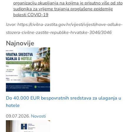
organizaciju okupljanja na kojima je prisutno više od sto
sudionika za vrijeme trajanja proglašene epidemije
bolesti COVID-19
Izvor: https://civilna-zastita.gov.hr/vijesti/vijesti/nove-odluke-
stozera-civilne-zastite-republike-hrvatske-3046/3046
Najnovije
Do 40.000 EUR bespovratnih sredstava za ulaganja u
hotele
09.07.2026.
Novosti