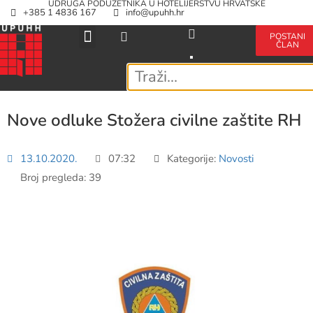
UDRUGA PODUZETNIKA U HOTELIJERSTVU HRVATSKE
+385 1 4836 167
info@upuhh.hr
POSTANI
ČLAN
Nove odluke Stožera civilne zaštite RH
13.10.2020.
07:32
Kategorije:
Novosti
Broj pregleda: 39