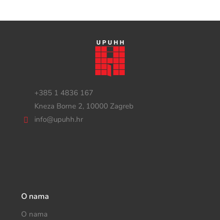
+385 1 4836 167
Kneza Borne 2, 10000 Zagreb
info@upuhh.hr
O nama
O nama