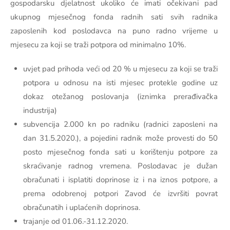
gospodarsku djelatnost ukoliko će imati očekivani pad
ukupnog mjesečnog fonda radnih sati svih radnika
zaposlenih kod poslodavca na puno radno vrijeme u
mjesecu za koji se traži potpora od minimalno 10%.
uvjet pad prihoda veći od 20 % u mjesecu za koji se traži
potpora u odnosu na isti mjesec protekle godine uz
dokaz otežanog poslovanja (iznimka prerađivačka
industrija)
subvencija 2.000 kn po radniku (radnici zaposleni na
dan 31.5.2020.), a pojedini radnik može provesti do 50
posto mjesečnog fonda sati u korištenju potpore za
skraćivanje radnog vremena. Poslodavac je dužan
obračunati i isplatiti doprinose iz i na iznos potpore, a
prema odobrenoj potpori Zavod će izvršiti povrat
obračunatih i uplaćenih doprinosa.
trajanje od 01.06.-31.12.2020.