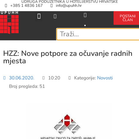
UDRUGA PODUZETNIKA U HOTELIJERSTVU HRVATSKE
+385 1 4836 167
info@upuhh.hr
POSTANI
ČLAN
HZZ: Nove potpore za očuvanje radnih
mjesta
30.06.2020.
10:20
Kategorije:
Novosti
Broj pregleda: 51