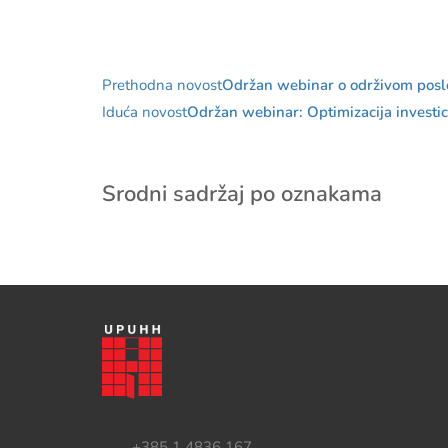
Prethodna novost
Održan webinar o održivom poslov
Iduća novost
Održan webinar: Optimizacija investic
Srodni sadržaj po oznakama
+385 1 4836 167