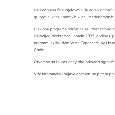
Na Kongresu će sudjelovati više od 40 domaćih
grupacija, konzultantskih kuća i međunarodnih in
U sklopu programa održat će se i znanstveno-s
Najboljeg direktora/icu hotela 2025. godine u 
program, ekskluzivni Wine Experience by Hrvat
Graše.
Otvorene su i super early bird prijave s ograni
Više informacija i prijave dostupni su putem po
VI