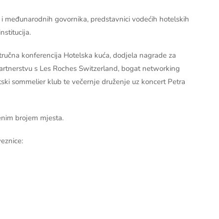
 i međunarodnih govornika, predstavnici vodećih hotelskih
stitucija.
tručna konferencija Hotelska kuća, dodjela nagrade za
partnerstvu s Les Roches Switzerland, bogat networking
ski sommelier klub te večernje druženje uz koncert Petra
čenim brojem mjesta.
veznice:
ŠE INFORMACIJA