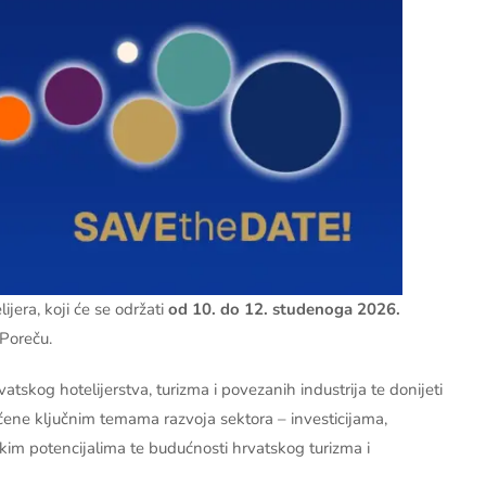
era, koji će se održati
od 10. do 12. studenoga 2026.
 Poreču.
atskog hotelijerstva, turizma i povezanih industrija te donijeti
ene ključnim temama razvoja sektora – investicijama,
judskim potencijalima te budućnosti hrvatskog turizma i