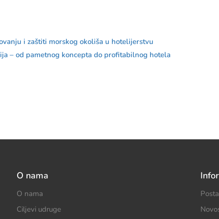
anju i zaštiti morskog okoliša u hotelijerstvu
ija – od pametnog koncepta do profitabilnog hotela
O nama
Info
O nama
Posta
Ciljevi udruge
Novos