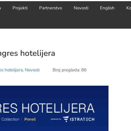
a
Projekti
Partnerstvo
Novosti
English
Ko
gres hotelijera
s hotelijera
,
Novosti
Broj pregleda: 86