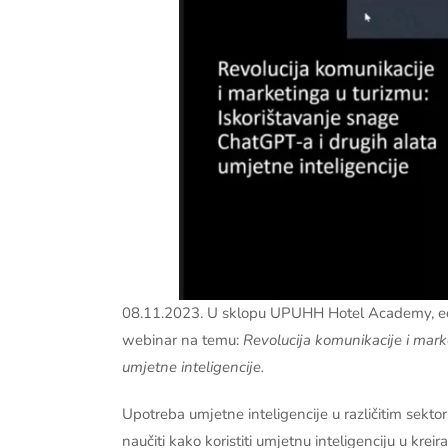
08.11.2023. U sklopu UPUHH Hotel Academy, ed
webinar na temu:
Revolucija komunikacije i mark
umjetne inteligencije.
Upotreba umjetne inteligencije u različitim sektor
naučiti kako koristiti umjetnu inteligenciju u krei