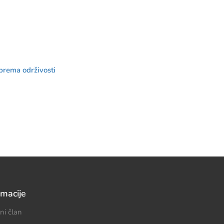
prema održivosti
rmacije
ni član