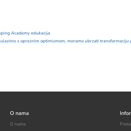
ping Academy edukacija
u ulazimo s opreznim optimizmom, moramo ubrzati transformaciju 
O nama
Info
O nama
Posta