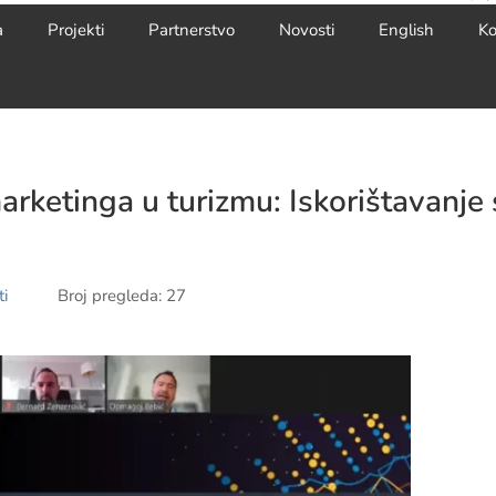
a
Projekti
Partnerstvo
Novosti
English
Ko
marketinga u turizmu: Iskorištavanj
i
Broj pregleda: 27