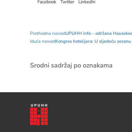
Facebook
Twitter
LinkedIn
Prethodna novost
UPUHH info – održana Housekee
Iduća novost
Kongres hotelijera: U sljedeću sezon
Srodni sadržaj po oznakama