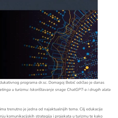
ukativnog programa dr.sc. Domagoj Bebić održao je danas
etinga u turizmu: Iskorištavanje snage ChatGPT-a i drugih alata
ima trenutno je jedna od najaktualnijih tema. Cilj edukacije
ranju komunikacijskih strategija i projekata u turizmu te kako