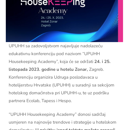
UPUHH sa zadovoljstvom najavljuje nadolazeću
edukativnu konferenciju pod nazivom “UPUHH
Housekeeping Academy”, koja će se održati
24. i 25.
listopada 2023. godine u hotelu Zonar,
Zagreb.
Konferenciju organizira Udruga poslodavaca u
hotelijerstvu Hrvatske (UPUHH) u suradnji sa sekcijom
hotelskog domaćinstva pri UPUHH-u, te uz podršku
partnera Ecolab, Tapess i Hespo.
“UPUHH Housekeeping Academy” donosi sadržaj
usmjeren na najnovije trendove i strategije u hotelskom
domaćinstvu.
U privitku ispod tektsta možete pronaći