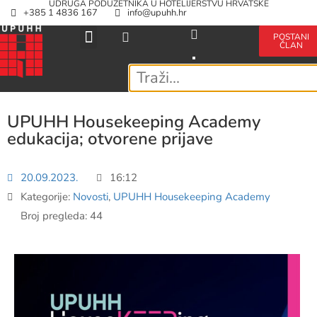
UDRUGA PODUZETNIKA U HOTELIJERSTVU HRVATSKE
+385 1 4836 167
info@upuhh.hr
POSTANI
ČLAN
UPUHH Housekeeping Academy
edukacija; otvorene prijave
20.09.2023.
16:12
Kategorije:
Novosti
,
UPUHH Housekeeping Academy
Broj pregleda: 44