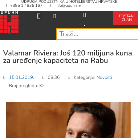
UDRUGA PODUZETNIKA U HOTELIJERSTVU HRVATSKE
+385 1 4836 167
info@upuhh.hr
POSTANI
ČLAN
Valamar Riviera: Još 120 milijuna kuna
za uređenje kapaciteta na Rabu
15.01.2019.
08:36
Kategorije:
Novosti
Broj pregleda: 32