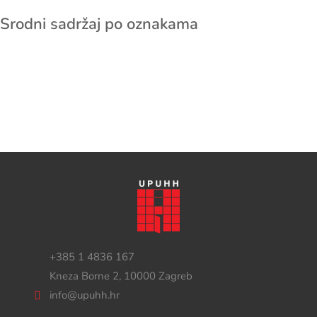
Srodni sadržaj po oznakama
+385 1 4836 167
Kneza Borne 2, 10000 Zagreb
info@upuhh.hr