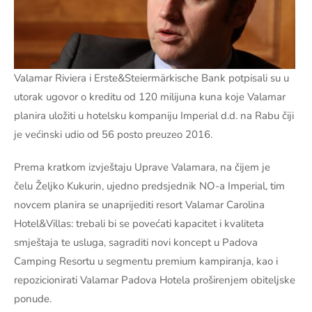
Valamar Riviera i Erste&Steiermärkische Bank potpisali su u
utorak ugovor o kreditu od 120 milijuna kuna koje Valamar
planira uložiti u hotelsku kompaniju Imperial d.d. na Rabu čiji
je većinski udio od 56 posto preuzeo 2016.
Prema kratkom izvještaju Uprave Valamara, na čijem je
čelu Željko Kukurin, ujedno predsjednik NO-a Imperial, tim
novcem planira se unaprijediti resort Valamar Carolina
Hotel&Villas: trebali bi se povećati kapacitet i kvaliteta
smještaja te usluga, sagraditi novi koncept u Padova
Camping Resortu u segmentu premium kampiranja, kao i
repozicionirati Valamar Padova Hotela proširenjem obiteljske
ponude.