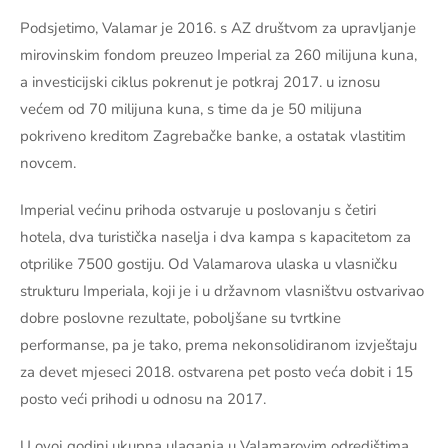
Podsjetimo, Valamar je 2016. s AZ društvom za upravljanje
mirovinskim fondom preuzeo Imperial za 260 milijuna kuna,
a investicijski ciklus pokrenut je potkraj 2017. u iznosu
većem od 70 milijuna kuna, s time da je 50 milijuna
pokriveno kreditom Zagrebačke banke, a ostatak vlastitim
novcem.
Imperial većinu prihoda ostvaruje u poslovanju s četiri
hotela, dva turistička naselja i dva kampa s kapacitetom za
otprilike 7500 gostiju. Od Valamarova ulaska u vlasničku
strukturu Imperiala, koji je i u državnom vlasništvu ostvarivao
dobre poslovne rezultate, poboljšane su tvrtkine
performanse, pa je tako, prema nekonsolidiranom izvještaju
za devet mjeseci 2018. ostvarena pet posto veća dobit i 15
posto veći prihodi u odnosu na 2017.
U ovoj godini ukupna ulaganja u Valamarovim odredištima