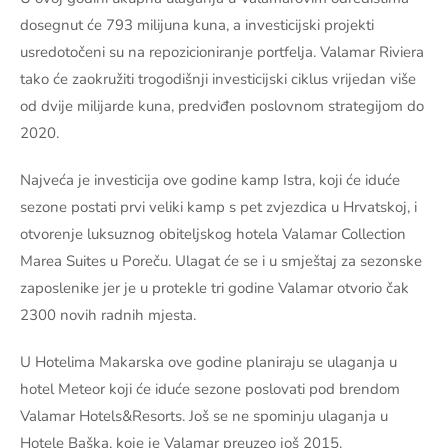
dosegnut će 793 milijuna kuna, a investicijski projekti
usredotočeni su na repozicioniranje portfelja. Valamar Riviera
tako će zaokružiti trogodišnji investicijski ciklus vrijedan više
od dvije milijarde kuna, predviđen poslovnom strategijom do
2020.
Najveća je investicija ove godine kamp Istra, koji će iduće
sezone postati prvi veliki kamp s pet zvjezdica u Hrvatskoj, i
otvorenje luksuznog obiteljskog hotela Valamar Collection
Marea Suites u Poreču. Ulagat će se i u smještaj za sezonske
zaposlenike jer je u protekle tri godine Valamar otvorio čak
2300 novih radnih mjesta.
U Hotelima Makarska ove godine planiraju se ulaganja u
hotel Meteor koji će iduće sezone poslovati pod brendom
Valamar Hotels&Resorts. Još se ne spominju ulaganja u
Hotele Baška, koje je Valamar preuzeo još 2015.