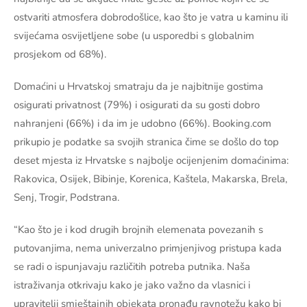
ostvariti atmosfera dobrodošlice, kao što je vatra u kaminu ili
svijećama osvijetljene sobe (u usporedbi s globalnim
prosjekom od 68%).
Domaćini u Hrvatskoj smatraju da je najbitnije gostima
osigurati privatnost (79%) i osigurati da su gosti dobro
nahranjeni (66%) i da im je udobno (66%). Booking.com
prikupio je podatke sa svojih stranica čime se došlo do top
deset mjesta iz Hrvatske s najbolje ocijenjenim domaćinima:
Rakovica, Osijek, Bibinje, Korenica, Kaštela, Makarska, Brela,
Senj, Trogir, Podstrana.
“Kao što je i kod drugih brojnih elemenata povezanih s
putovanjima, nema univerzalno primjenjivog pristupa kada
se radi o ispunjavaju različitih potreba putnika. Naša
istraživanja otkrivaju kako je jako važno da vlasnici i
upravitelji smještajnih objekata pronađu ravnotežu kako bi