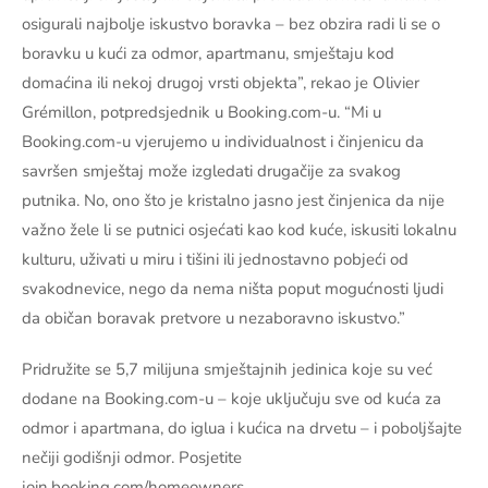
osigurali najbolje iskustvo boravka – bez obzira radi li se o
boravku u kući za odmor, apartmanu, smještaju kod
domaćina ili nekoj drugoj vrsti objekta”, rekao je Olivier
Grémillon, potpredsjednik u Booking.com-u. “Mi u
Booking.com-u vjerujemo u individualnost i činjenicu da
savršen smještaj može izgledati drugačije za svakog
putnika. No, ono što je kristalno jasno jest činjenica da nije
važno žele li se putnici osjećati kao kod kuće, iskusiti lokalnu
kulturu, uživati u miru i tišini ili jednostavno pobjeći od
svakodnevice, nego da nema ništa poput mogućnosti ljudi
da običan boravak pretvore u nezaboravno iskustvo.”
Pridružite se 5,7 milijuna smještajnih jedinica koje su već
dodane na Booking.com-u – koje uključuju sve od kuća za
odmor i apartmana, do iglua i kućica na drvetu – i poboljšajte
nečiji godišnji odmor. Posjetite
join.booking.com/homeowners.