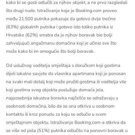
kako bi se gosti odlučili za njihov objekt, a ne prvo razgledali
što drugi nude. Istraživanje koje je Booking.com proveo
među 21.500 putnika pokazuje da gotovo dvije trećine
(63%) globalnih putnika i gotovo isto toliko putnika iz
Hrvatske (62%) smatra da je njihov boravak bio bolji
zahvaljujući angažmanu domaćina koji je učinio sve što
može kako bi im omogućio što bolji boravak.
Od uslužnog voditelja smještaja s doručkom koji gostima
dijeli lokalne savjete do vlasnika apartmana koji je ponosan
na svaki mali detalj koji može pružiti gostima ili voditelja vile
koji gostima svog objekta poslužuje domaća jela,
najposebnija iskustva boravka najčešće se odražavaju u
osobnosti domaćina, bilo da se ona otkriva u osobnom
kontaktu ili kroz ponudu za koju se odlučio u svom
smještajnom objektu. Istraživanje Booking.com-a otkriva da
se više od pola (51%) putnika odlučilo na ponovni boravak u