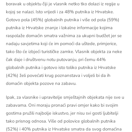
boravak u objektu čiji je vlasnik netko tko dolazi iz regije u
kojoj se nalazi. Isto vrijedi i za 48% putnika iz Hrvatske.
Gotovo pola (45%) globalnih putnika i više od pola (59%)
putnika iz Hrvatske znanje i lokalne informacije kojima
raspolaže domaćin smatra važnima za ukupni budžet jer se
nadaju savjetima koji će im pomoći da uštede, primjerice,
tako što će izbjeći turističke zamke. Vlasnik objekta za neke
čak daje i društvenu notu putovanju, pri čemu 44%
globalnih putnika i gotovo isto toliko putnika iz Hrvatske
(42%) želi povećati krug poznanstava i voljeli bi da ih
domaćin objekta pozove na zabavu.
Ipak, za vlasnike i upravitelje smještajnih objekata nije sve u
zabavama. Oni moraju pronaći pravi omjer kako bi svojim
gostima pružili najbolje iskustvo, jer nisu svi gosti ljubitelji
tako prisnog odnosa. Više od polovice globalnih putnika
(52%) i 40% putnika iz Hrvatske smatra da svog domaćina