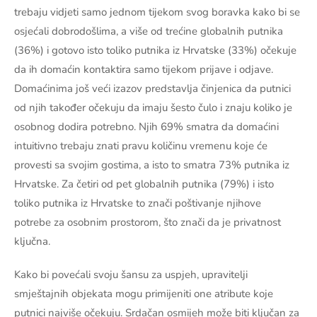
trebaju vidjeti samo jednom tijekom svog boravka kako bi se
osjećali dobrodošlima, a više od trećine globalnih putnika
(36%) i gotovo isto toliko putnika iz Hrvatske (33%) očekuje
da ih domaćin kontaktira samo tijekom prijave i odjave.
Domaćinima još veći izazov predstavlja činjenica da putnici
od njih također očekuju da imaju šesto čulo i znaju koliko je
osobnog dodira potrebno. Njih 69% smatra da domaćini
intuitivno trebaju znati pravu količinu vremenu koje će
provesti sa svojim gostima, a isto to smatra 73% putnika iz
Hrvatske. Za četiri od pet globalnih putnika (79%) i isto
toliko putnika iz Hrvatske to znači poštivanje njihove
potrebe za osobnim prostorom, što znači da je privatnost
ključna.
Kako bi povećali svoju šansu za uspjeh, upravitelji
smještajnih objekata mogu primijeniti one atribute koje
putnici najviše očekuju. Srdačan osmijeh može biti ključan za