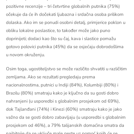
pozitivne recenzije – tri četvrtine globalnih putnika (75%)
očekuje da će ih dočekati ljubazna i srdačna osoba prilikom
dolaska. Ako im se ponudi osobni detalj, primjerice poklon u
obliku lokalne poslastice, to također može jako puno
doprinijeti; dodaci kao što su čaj, kava i slastice pomažu
gotovo polovici putnika (45%) da se osjećaju dobrodošlima
u novom okruženju.
Osim toga, ugostiteljstvo se može različito shvatiti u različitim
zemljama. Ako se rezultati pregledaju prema
nacionalnostima, putnici u Indiji (84%), Kolumbiji (80%) i
Brazilu (80%) smatraju kako je ključno da su gosti dobro
nahranjeni (u usporedbi s globalnim prosjekom od 69%),
dok Tajlanđani (74%) i Kinezi (60%) smatraju kako je jako
važno da se gosti dobro zabavljaju (u usporedbi s globalnim
prosjekom od 46%), a 79% talijanskih domaćina smatra da
najbitnije da se uključe male geste uz pomoć kojih će se