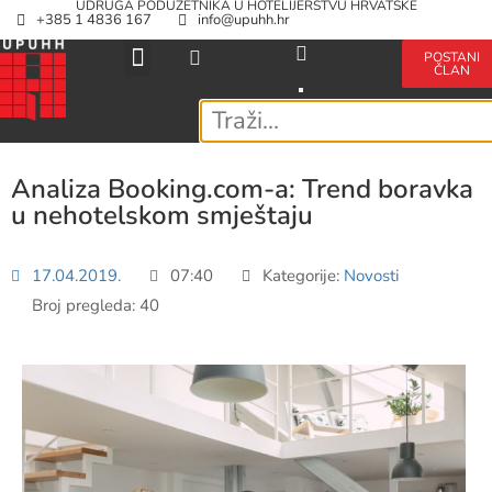
UDRUGA PODUZETNIKA U HOTELIJERSTVU HRVATSKE
+385 1 4836 167
info@upuhh.hr
POSTANI
ČLAN
Analiza Booking.com-a: Trend boravka
u nehotelskom smještaju
17.04.2019.
07:40
Kategorije:
Novosti
Broj pregleda: 40