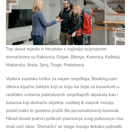
Top deset mjesta iz Hrvatske s najbolje ocijenjenim
domaćinima su Rakovica, Osijek, Bibinje, Korenica, Kaštela,
Makarska, Brela, Senj, Trogir, Podstrana
Vodeća svjetska tvrtka za najam smještaja, Booking.com,
otkriva ključne faktore koji se kriju iza želje za boravkom u
različitim vrstama jedinstvenih smještajnih objekata kao i
balansa koji domaćin objekta, voditelj ili vlasnik moraju
postići kako bi gostima pružili što personaliziraniji boravak.
Nikad dosad putnici prilikom planiranja svog putovanja nisu
imali veći izbor. ‘Domaćini’ se stoga moraju itekako potruditi