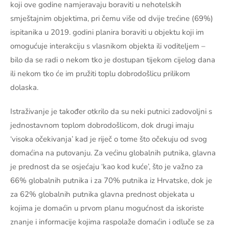
koji ove godine namjeravaju boraviti u nehotelskih
smještajnim objektima, pri čemu više od dvije trećine (69%)
ispitanika u 2019. godini planira boraviti u objektu koji im
omogućuje interakciju s vlasnikom objekta ili voditeljem –
bilo da se radi o nekom tko je dostupan tijekom cijelog dana
ili nekom tko će im pružiti toplu dobrodošlicu prilikom
dolaska.
Istraživanje je također otkrilo da su neki putnici zadovoljni s
jednostavnom toplom dobrodošlicom, dok drugi imaju
‘visoka očekivanja’ kad je riječ o tome što očekuju od svog
domaćina na putovanju. Za većinu globalnih putnika, glavna
je prednost da se osjećaju ‘kao kod kuće’, što je važno za
66% globalnih putnika i za 70% putnika iz Hrvatske, dok je
za 62% globalnih putnika glavna prednost objekata u
kojima je domaćin u prvom planu mogućnost da iskoriste
znanje i informacije kojima raspolaže domaćin i odluče se za