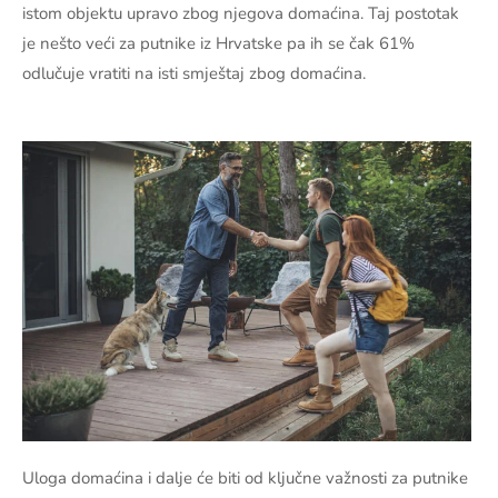
istom objektu upravo zbog njegova domaćina. Taj postotak
je nešto veći za putnike iz Hrvatske pa ih se čak 61%
odlučuje vratiti na isti smještaj zbog domaćina.
Uloga domaćina i dalje će biti od ključne važnosti za putnike