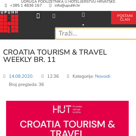
UDRUGA PODUZETNIKA U HOTELIJERSTVU HRVATSKE
+385 1 4836 167
info@upuhh.hr
POSTANI
ČLAN
CROATIA TOURISM & TRAVEL
WEEKLY BR. 11
14.08.2020.
12:36
Kategorije:
Novosti
Broj pregleda: 36