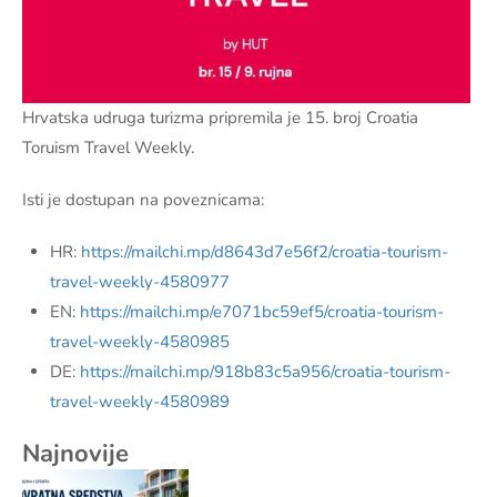
Hrvatska udruga turizma pripremila je 15. broj Croatia
Toruism Travel Weekly.
Isti je dostupan na poveznicama:
HR:
https://mailchi.mp/d8643d7e56f2/croatia-tourism-
travel-weekly-4580977
EN:
https://mailchi.mp/e7071bc59ef5/croatia-tourism-
travel-weekly-4580985
DE:
https://mailchi.mp/918b83c5a956/croatia-tourism-
travel-weekly-4580989
Najnovije