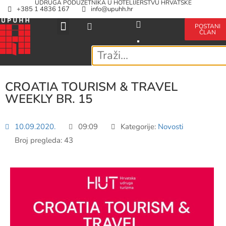
UDRUGA PODUZETNIKA U HOTELIJERSTVU HRVATSKE
+385 1 4836 167
info@upuhh.hr
POSTANI
ČLAN
CROATIA TOURISM & TRAVEL
WEEKLY BR. 15
10.09.2020.
09:09
Kategorije:
Novosti
Broj pregleda: 43