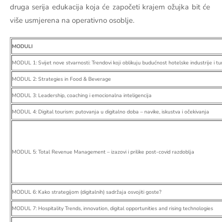
druga serija edukacija koja će započeti krajem ožujka bit će
više usmjerena na operativno osoblje.
MODULI
MODUL 1: Svijet nove stvarnosti: Trendovi koji oblikuju budućnost hotelske industrije i t
MODUL 2: Strategies in Food & Beverage
MODUL 3: Leadership, coaching i emocionalna inteligencija
MODUL 4: Digital tourism: putovanja u digitalno doba – navike, iskustva i očekivanja
MODUL 5: Total Revenue Management – izazovi i prilike post-covid razdoblja
MODUL 6: Kako strategijom (digitalnih) sadržaja osvojiti goste?
MODUL 7: Hospitality Trends, innovation, digital opportunities and rising technologies