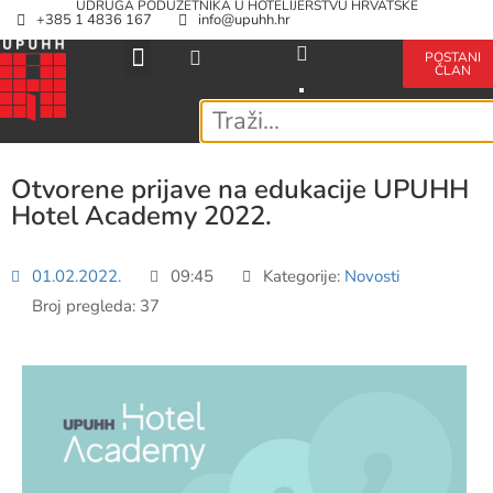
UDRUGA PODUZETNIKA U HOTELIJERSTVU HRVATSKE
+385 1 4836 167
info@upuhh.hr
POSTANI
ČLAN
Otvorene prijave na edukacije UPUHH
Hotel Academy 2022.
01.02.2022.
09:45
Kategorije:
Novosti
Broj pregleda: 37