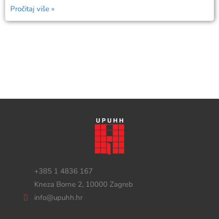
Pročitaj više »
+385 1 4836 167
Kneza Borne 2, 10000 Zagreb
info@upuhh.hr