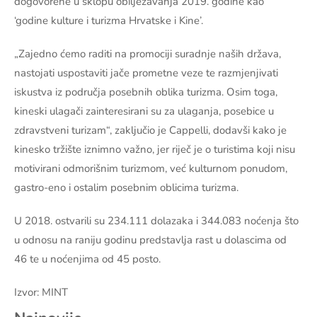
dogovorene u sklopu obilježavanja 2019. godine kao
‘godine kulture i turizma Hrvatske i Kine’.
„Zajedno ćemo raditi na promociji suradnje naših država,
nastojati uspostaviti jače prometne veze te razmjenjivati
iskustva iz područja posebnih oblika turizma. Osim toga,
kineski ulagači zainteresirani su za ulaganja, posebice u
zdravstveni turizam“, zaključio je Cappelli, dodavši kako je
kinesko tržište iznimno važno, jer riječ je o turistima koji nisu
motivirani odmorišnim turizmom, već kulturnom ponudom,
gastro-eno i ostalim posebnim oblicima turizma.
U 2018. ostvarili su 234.111 dolazaka i 344.083 noćenja što
u odnosu na raniju godinu predstavlja rast u dolascima od
46 te u noćenjima od 45 posto.
Izvor: MINT