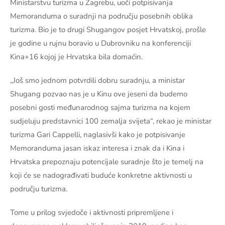
Ministarstvu turizma u Zagrebu, uoči potpisivanja
Memoranduma o suradnji na području posebnih oblika
turizma. Bio je to drugi Shugangov posjet Hrvatskoj, prošle
je godine u rujnu boravio u Dubrovniku na konferenciji
Kina+16 kojoj je Hrvatska bila domaćin.
„Još smo jednom potvrdili dobru suradnju, a ministar
Shugang pozvao nas je u Kinu ove jeseni da budemo
posebni gosti međunarodnog sajma turizma na kojem
sudjeluju predstavnici 100 zemalja svijeta“, rekao je ministar
turizma Gari Cappelli, naglasivši kako je potpisivanje
Memoranduma jasan iskaz interesa i znak da i Kina i
Hrvatska prepoznaju potencijale suradnje što je temelj na
koji će se nadograđivati buduće konkretne aktivnosti u
području turizma.
Tome u prilog svjedoče i aktivnosti pripremljene i