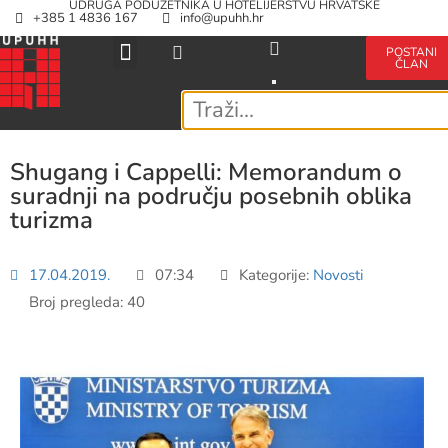
UDRUGA PODUZETNIKA U HOTELIJERSTVU HRVATSKE
+385 1 4836 167
info@upuhh.hr
POSTANI
ČLAN
Shugang i Cappelli: Memorandum o
suradnji na području posebnih oblika
turizma
17.04.2019.
07:34
Kategorije:
Novosti
Broj pregleda: 40