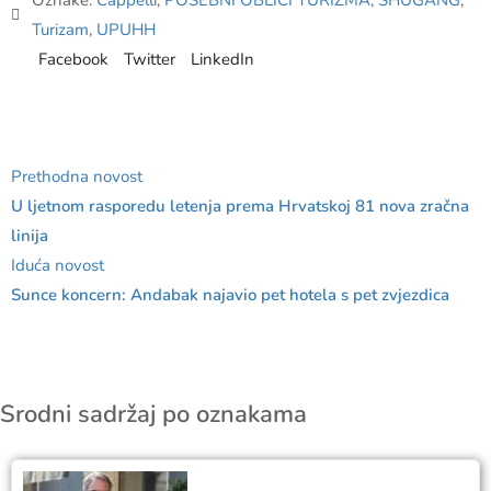
Oznake:
Cappelli
,
POSEBNI OBLICI TURIZMA
,
SHUGANG
,
Turizam
,
UPUHH
Facebook
Twitter
LinkedIn
Prethodna novost
U ljetnom rasporedu letenja prema Hrvatskoj 81 nova zračna
linija
Iduća novost
Sunce koncern: Andabak najavio pet hotela s pet zvjezdica
Srodni sadržaj po oznakama