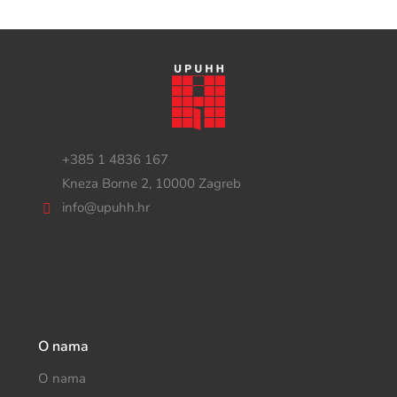
+385 1 4836 167
Kneza Borne 2, 10000 Zagreb
info@upuhh.hr
O nama
O nama