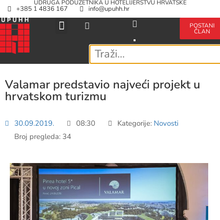
UDRUGA PODUZETNIKA U HOTELIJERSTVU HRVATSKE
+385 1 4836 167
info@upuhh.hr
POSTANI
ČLAN
Valamar predstavio najveći projekt u
hrvatskom turizmu
30.09.2019.
08:30
Kategorije:
Novosti
Broj pregleda: 34