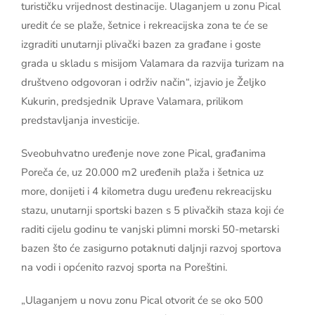
turističku vrijednost destinacije. Ulaganjem u zonu Pical
uredit će se plaže, šetnice i rekreacijska zona te će se
izgraditi unutarnji plivački bazen za građane i goste
grada u skladu s misijom Valamara da razvija turizam na
društveno odgovoran i održiv način“, izjavio je Željko
Kukurin, predsjednik Uprave Valamara, prilikom
predstavljanja investicije.
Sveobuhvatno uređenje nove zone Pical, građanima
Poreča će, uz 20.000 m2 uređenih plaža i šetnica uz
more, donijeti i 4 kilometra dugu uređenu rekreacijsku
stazu, unutarnji sportski bazen s 5 plivačkih staza koji će
raditi cijelu godinu te vanjski plimni morski 50-metarski
bazen što će zasigurno potaknuti daljnji razvoj sportova
na vodi i općenito razvoj sporta na Poreštini.
„Ulaganjem u novu zonu Pical otvorit će se oko 500