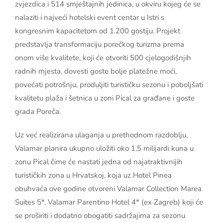
zvjezdica i 514 smještajnih jedinica, u okviru kojeg će se
nalaziti i najveći hotelski event centar u Istri s
kongresnim kapacitetom od 1.200 gostiju. Projekt
predstavlja transformaciju porečkog turizma prema
onom više kvalitete, koji će otvoriti 500 cjelogodišnjih
radnih mjesta, dovesti goste bolje platežne moći,
povećati potrošnju, produljiti turističku sezonu i poboljšati
kvalitetu plaža i šetnica u zoni Pical za građane i goste
grada Poreča.
Uz već realizirana ulaganja u prethodnom razdoblju,
Valamar planira ukupno uložiti oko 1,5 milijardi kuna u
zonu Pical čime će nastati jedna od najatraktivnijih
turističkih zona u Hrvatskoj, koja uz Hotel Pinea
obuhvaća ove godine otvoreni Valamar Collection Marea
Suites 5*, Valamar Parentino Hotel 4* (ex Zagreb) koji će
se proširiti i dodatno obogatiti sadržajima za sezonu