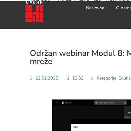
UDRUGA PODUZETNIKA U HOTELIJERSTVU HRVATSKE
Naslovna
O nam
Održan webinar Modul 8: Mo
mreže
22.02.2025.
12:32
Kategorije:
Edukac