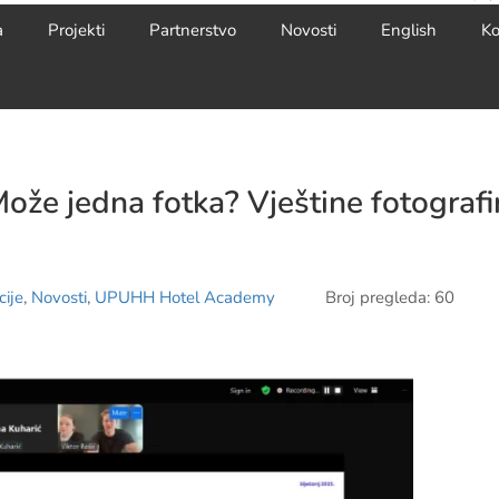
a
Projekti
Partnerstvo
Novosti
English
Ko
že jedna fotka? Vještine fotografir
ije
,
Novosti
,
UPUHH Hotel Academy
Broj pregleda: 60