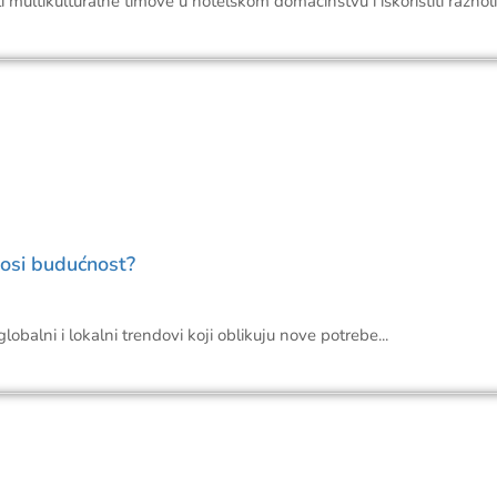
multikulturalne timove u hotelskom domaćinstvu i iskoristiti raznolik
nosi budućnost?
obalni i lokalni trendovi koji oblikuju nove potrebe...