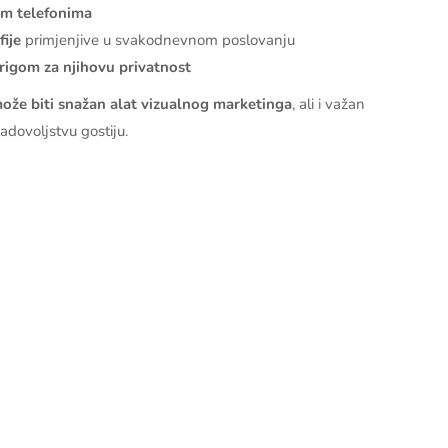
im telefonima
ije
primjenjive u svakodnevnom poslovanju
brigom za njihovu privatnost
može biti snažan alat vizualnog marketinga
, ali i važan
zadovoljstvu gostiju.