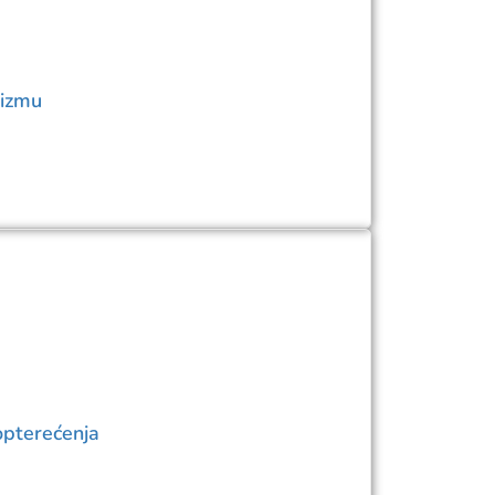
rizmu
opterećenja