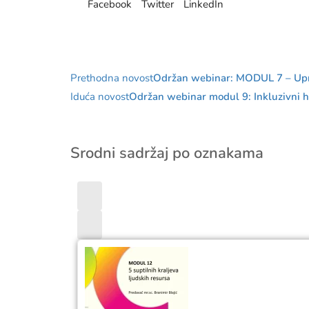
Facebook
Twitter
LinkedIn
Prethodna novost
Održan webinar: MODUL 7 – Uprav
Iduća novost
Održan webinar modul 9: Inkluzivni ho
Srodni sadržaj po oznakama