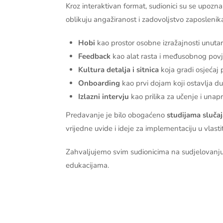
Kroz interaktivan format, sudionici su se upoznal
oblikuju angažiranost i zadovoljstvo zaposlenik
Hobi
kao prostor osobne izražajnosti unutar
Feedback
kao alat rasta i međusobnog povj
Kultura detalja i sitnica
koja gradi osjećaj 
Onboarding
kao prvi dojam koji ostavlja d
Izlazni intervju
kao prilika za učenje i unap
Predavanje je bilo obogaćeno
studijama slučaj
vrijedne uvide i ideje za implementaciju u vlasti
Zahvaljujemo svim sudionicima na sudjelovanj
edukacijama.