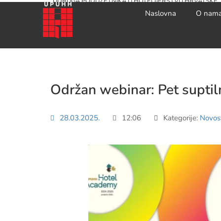
UDRUGA PODUZETNIKA U HOTELIJERSTVU HRVATSKE
Naslovna
O nam
Održan webinar: Pet suptiln
28.03.2025.
12:06
Kategorije:
Novost