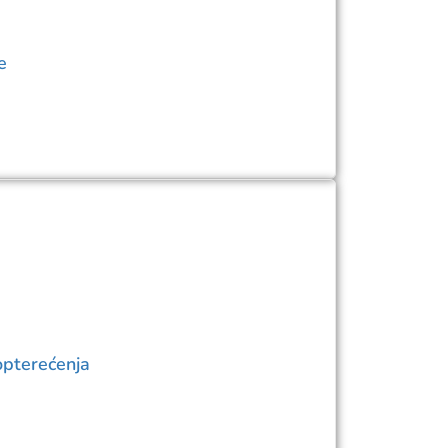
e
opterećenja