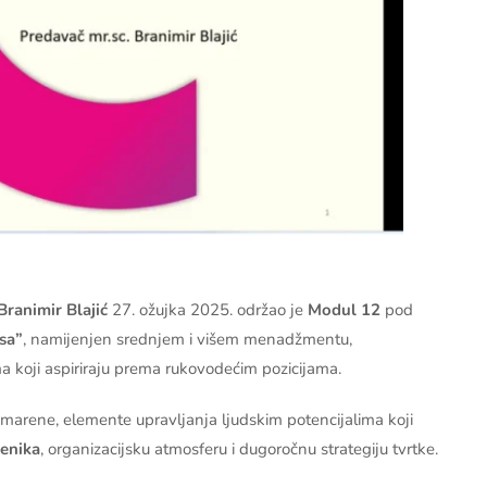
Branimir Blajić
27. ožujka 2025. održao je
Modul 12
pod
rsa”
, namijenjen srednjem i višem menadžmentu,
ma koji aspiriraju prema rukovodećim pozicijama.
emarene, elemente upravljanja ljudskim potencijalima koji
lenika
, organizacijsku atmosferu i dugoročnu strategiju tvrtke.