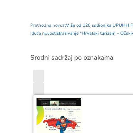
Prethodna novost
Više od 120 sudionika UPUHH 
Iduća novost
Istraživanje “Hrvatski turizam – Očeki
Srodni sadržaj po oznakama