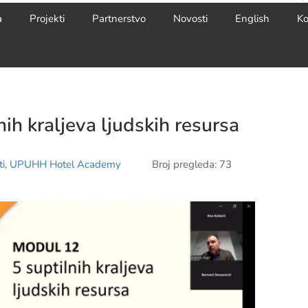
a
Projekti
Partnerstvo
Novosti
English
Ko
ih kraljeva ljudskih resursa
i
,
UPUHH Hotel Academy
Broj pregleda: 73