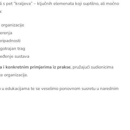
i s pet “kraljeva” – ključnih elemenata koji suptilno, ali moćno
a:
 organizacije
erenja
pripadnosti
ugotrajan trag
ređenje sustava
a i konkretnim primjerima iz prakse
, pružajući sudionicima
te organizacije.
u u edukacijama te se veselimo ponovnom susretu u narednim