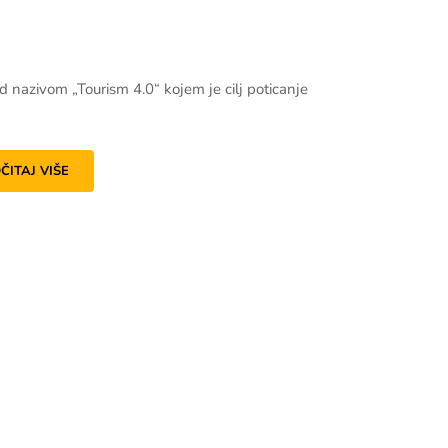
azivom „Tourism 4.0“ kojem je cilj poticanje
ČITAJ VIŠE