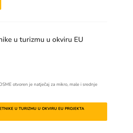
nike u turizmu u okviru EU
OSME otvoren je natječaj za mikro, male i srednje
TNIKE U TURIZMU U OKVIRU EU PROJEKTA