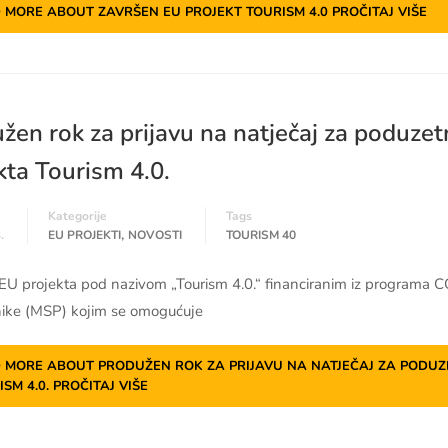
 MORE ABOUT ZAVRŠEN EU PROJEKT TOURISM 4.0
PROČITAJ VIŠE
žen rok za prijavu na natječaj za poduzet
kta Tourism 4.0.
Kategorije
Tags
,
.
EU PROJEKTI
NOVOSTI
TOURISM 40
 EU projekta pod nazivom „Tourism 4.0.“ financiranim iz programa C
ike (MSP) kojim se omogućuje
 MORE ABOUT PRODUŽEN ROK ZA PRIJAVU NA NATJEČAJ ZA PODUZE
ISM 4.0.
PROČITAJ VIŠE