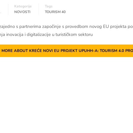
Kategorije
Tags
.
NOVOSTI
TOURISM 40
jedno s partnerima započinje s provedbom novog EU projekta pod n
ja inovacija i digitalizacije u turističkom sektoru
 MORE ABOUT KREĆE NOVI EU PROJEKT UPUHH-A: TOURISM 4.0
PRO