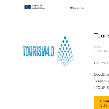
Touri
Date
15.06.2022
Call for 
Deadline
Tourism 
(TOURISM
READ
VIŠE