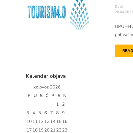
Date
28.04.2022
UPUHH za
prihvaćan
READ
Kalendar objava
kolovoz 2026
P
U
S
Č
P
S
N
1
2
3
4
5
6
7
8
9
10
11
12
13
14
15
16
17
18
19
20
21
22
23