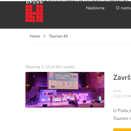
UDRUGA PODUZETNIKA U HOTELIJERSTVU HRVATSKE
Naslovna
O nam
Home
Tourism 40
Showing 1-10 of 461 results
Završ
Date
22.01.2024
U Portu j
Tourism 4