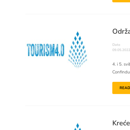
Održa
Date
09.05.2022
4. i 5. s
Confindus
READ
Kreće