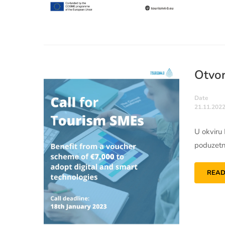
Otvor
Date
21.11.2022
U okviru
poduzetn
READ