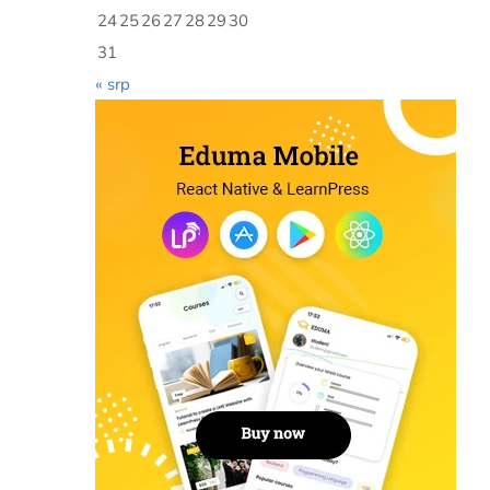
24
25
26
27
28
29
30
31
« srp