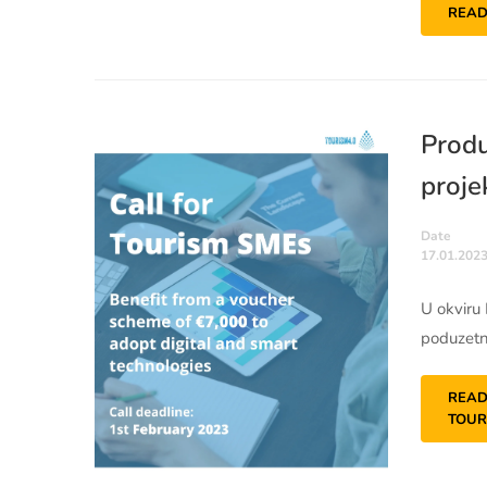
READ
Produ
proje
Date
17.01.2023
U okviru
poduzetn
READ
TOUR