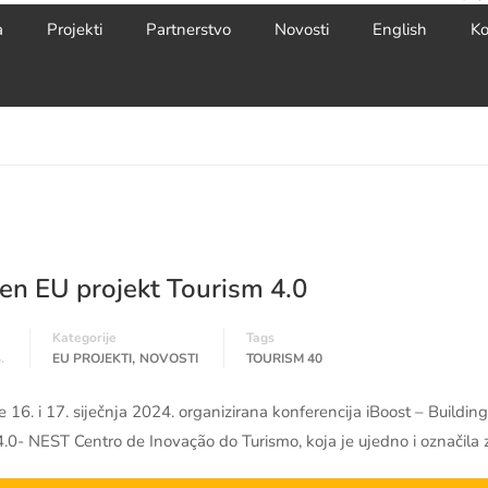
a
Projekti
Partnerstvo
Novosti
English
Ko
en EU projekt Tourism 4.0
Kategorije
Tags
,
.
EU PROJEKTI
NOVOSTI
TOURISM 40
e 16. i 17. siječnja 2024. organizirana konferencija iBoost – Buildin
.0- NEST Centro de Inovação do Turismo, koja je ujedno i označila 