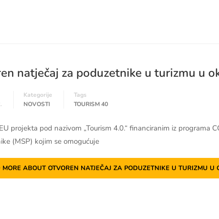
en natječaj za poduzetnike u turizmu u ok
Kategorije
Tags
.
NOVOSTI
TOURISM 40
 EU projekta pod nazivom „Tourism 4.0.“ financiranim iz programa C
ike (MSP) kojim se omogućuje
 MORE ABOUT OTVOREN NATJEČAJ ZA PODUZETNIKE U TURIZMU U O