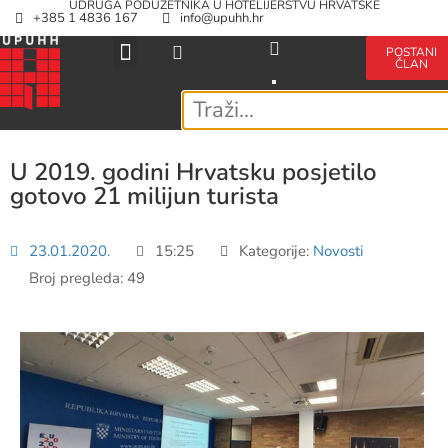
UDRUGA PODUZETNIKA U HOTELIJERSTVU HRVATSKE
+385 1 4836 167
info@upuhh.hr
POSTANI
ČLAN
U 2019. godini Hrvatsku posjetilo
gotovo 21 milijun turista
23.01.2020.
15:25
Kategorije:
Novosti
Broj pregleda: 49