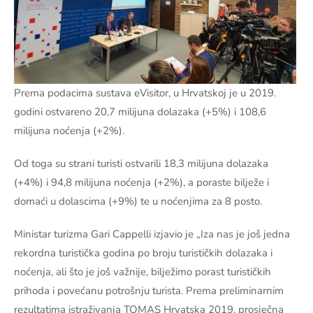
Prema podacima sustava eVisitor, u Hrvatskoj je u 2019.
godini ostvareno 20,7 milijuna dolazaka (+5%) i 108,6
milijuna noćenja (+2%).
Od toga su strani turisti ostvarili 18,3 milijuna dolazaka
(+4%) i 94,8 milijuna noćenja (+2%), a poraste bilježe i
domaći u dolascima (+9%) te u noćenjima za 8 posto.
Ministar turizma Gari Cappelli izjavio je „Iza nas je još jedna
rekordna turistička godina po broju turističkih dolazaka i
noćenja, ali što je još važnije, bilježimo porast turističkih
prihoda i povećanu potrošnju turista. Prema preliminarnim
rezultatima istraživanja TOMAS Hrvatska 2019. prosječna