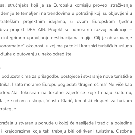
a, stručnjaka koji je za Europsku komisiju proveo istraživanje
mije te temeljeni na trendovima u potražnji koji su objavljeni u
trateškim projektnim idejama, u ovom Europskom tjednu
biva projekt DES AIR. Projekt se odnosi na razvoj edukacije –
 integrirano upravljanje destinacijama regije. Cilj je obrazovanje
ormalne“ okolnosti u kojima putnici i korisnici turističkih usluga
 odluke o putovanju u neko odredište.
e
 poduzetnicima za prilagodbu postojeće i stvaranje nove turističke
nika. I zato moramo Europu pogledati ‘drugim očima’. Ne više kao
redišta, fokusiran na lokalne zajednice koje trebaju kulturnu,
a je sudionica skupa, Vlasta Klarić, tematski ekspert za turizam
rategije.
ražaja u stvaranju ponude u kojoj će naslijeđe i tradicija pojedine
i krajobrazima koje tek trebaju biti otkriveni turistima. Osobna