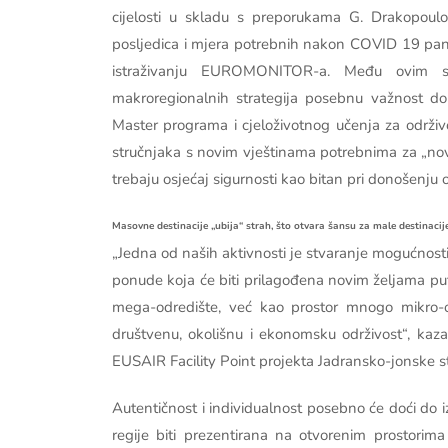
cijelosti u skladu s preporukama G. Drakopoulos
posljedica i mjera potrebnih nakon COVID 19 pande
istraživanju EUROMONITOR-a. Među ovim s
makroregionalnih strategija posebnu važnost do
Master programa i cjeloživotnog učenja za održivo
stručnjaka s novim vještinama potrebnima za „novon
trebaju osjećaj sigurnosti kao bitan pri donošenju
Masovne destinacije „ubija“ strah, što otvara šansu za male destinacij
„Jedna od naših aktivnosti je stvaranje mogućnosti
ponude koja će biti prilagođena novim željama put
mega-odredište, već kao prostor mnogo mikro-od
društvenu, okolišnu i ekonomsku održivost“, kazal
EUSAIR Facility Point projekta Jadransko-jonske st
Autentičnost i individualnost posebno će doći do iz
regije biti prezentirana na otvorenim prostorima 