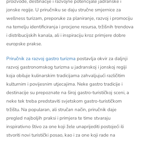
proizvode, destinacije i razvojne potencijale jadranske i
jonske regije. U priručniku se daju stručne smjernice za
wellness turizam, preporuke za planiranje, razvoj i promociju
na temelju identificiranja i procjene resursa, tržišnih trendova
i distribucijskih kanala, ali i inspiraciju kroz primjere dobre
europske prakse.
Priručnik za razvoj gastro turizma
postavlja okvir za daljnji
razvoj gastronomskog turizma u jadranskoj i jonskoj regiji
koja obiluje kulinarskim tradicijama zahvaljujući različitim
kulturnim i povijesnim utjecajima. Neke gastro tradicije i
destinacije su prepoznate na široj gastro-turističkoj sceni, a
neke tek treba predstaviti svjetskom gastro-turističkom
tržištu. Na popularan, ali stručan način, priručnik daje
pregled najboljih praksi i primjera te time stvaraju
inspirativno štivo za one koji žele unaprijediti postojeći ili
stvoriti novi turistički posao, kao i za one koji rade na