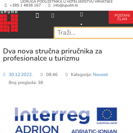
UDRUGA PODUZETNIKA U HOTELIJERSTVU HRVATSKE
+385 1 4836 167
info@upuhh.hr
POSTANI
ČLAN
Dva nova stručna priručnika za
profesionalce u turizmu
30.12.2022.
08:46
Kategorije:
Novosti
Broj pregleda: 38