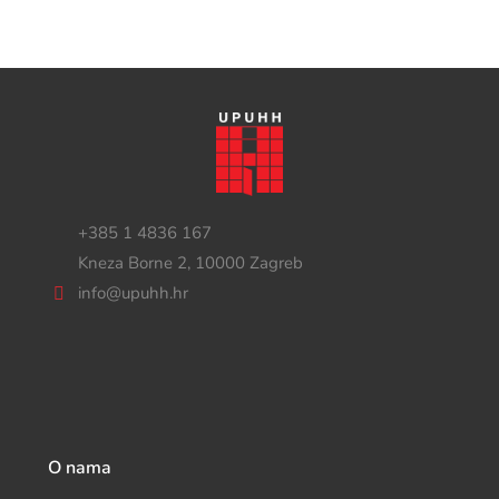
+385 1 4836 167
Kneza Borne 2, 10000 Zagreb
info@upuhh.hr
O nama