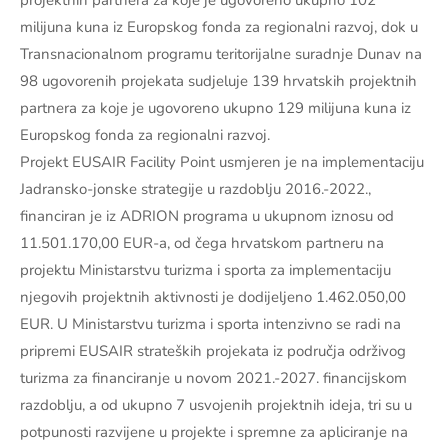
projektnih partnera za koje je ugovoreno ukupno 102
milijuna kuna iz Europskog fonda za regionalni razvoj, dok u
Transnacionalnom programu teritorijalne suradnje Dunav na
98 ugovorenih projekata sudjeluje 139 hrvatskih projektnih
partnera za koje je ugovoreno ukupno 129 milijuna kuna iz
Europskog fonda za regionalni razvoj.
Projekt EUSAIR Facility Point usmjeren je na implementaciju
Jadransko-jonske strategije u razdoblju 2016.-2022.,
financiran je iz ADRION programa u ukupnom iznosu od
11.501.170,00 EUR-a, od čega hrvatskom partneru na
projektu Ministarstvu turizma i sporta za implementaciju
njegovih projektnih aktivnosti je dodijeljeno 1.462.050,00
EUR. U Ministarstvu turizma i sporta intenzivno se radi na
pripremi EUSAIR strateških projekata iz područja održivog
turizma za financiranje u novom 2021.-2027. financijskom
razdoblju, a od ukupno 7 usvojenih projektnih ideja, tri su u
potpunosti razvijene u projekte i spremne za apliciranje na