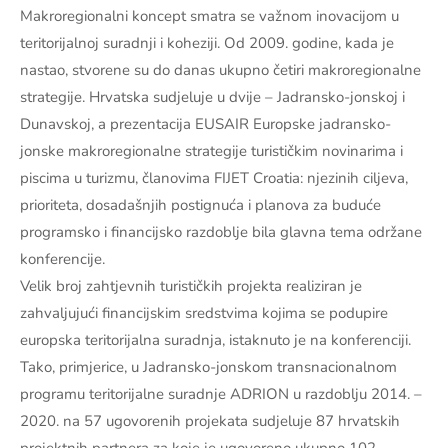
Makroregionalni koncept smatra se važnom inovacijom u
teritorijalnoj suradnji i koheziji. Od 2009. godine, kada je
nastao, stvorene su do danas ukupno četiri makroregionalne
strategije. Hrvatska sudjeluje u dvije – Jadransko-jonskoj i
Dunavskoj, a prezentacija EUSAIR Europske jadransko-
jonske makroregionalne strategije turističkim novinarima i
piscima u turizmu, članovima FIJET Croatia: njezinih ciljeva,
prioriteta, dosadašnjih postignuća i planova za buduće
programsko i financijsko razdoblje bila glavna tema održane
konferencije.
Velik broj zahtjevnih turističkih projekta realiziran je
zahvaljujući financijskim sredstvima kojima se podupire
europska teritorijalna suradnja, istaknuto je na konferenciji.
Tako, primjerice, u Jadransko-jonskom transnacionalnom
programu teritorijalne suradnje ADRION u razdoblju 2014. –
2020. na 57 ugovorenih projekata sudjeluje 87 hrvatskih