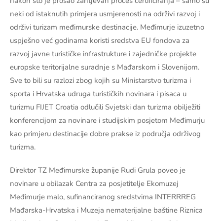
nakon što je prošao zahtjevan proces certificiranja – samo su
neki od istaknutih primjera usmjerenosti na održivi razvoj i
održivi turizam međimurske destinacije. Međimurje izuzetno
uspješno već godinama koristi sredstva EU fondova za
razvoj javne turističke infrastrukture i zajedničke projekte
europske teritorijalne suradnje s Mađarskom i Slovenijom.
Sve to bili su razlozi zbog kojih su Ministarstvo turizma i
sporta i Hrvatska udruga turističkih novinara i pisaca u
turizmu FIJET Croatia odlučili Svjetski dan turizma obilježiti
konferencijom za novinare i studijskim posjetom Međimurju
kao primjeru destinacije dobre prakse iz područja održivog
turizma.
Direktor TZ Međimurske županije Rudi Grula poveo je
novinare u obilazak Centra za posjetitelje Ekomuzej
Međimurje malo, sufinanciranog sredstvima INTERRREG
Mađarska-Hrvatska i Muzeja nematerijalne baštine Riznica