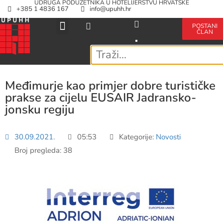
UDRUGA PODUZETNIKA U HOTELIJERSTVU HRVATSKE
+385 1 4836 167
info@upuhh.hr
POSTANI
ČLAN
Međimurje kao primjer dobre turističke
prakse za cijelu EUSAIR Jadransko-
jonsku regiju
30.09.2021.
05:53
Kategorije:
Novosti
Broj pregleda: 38