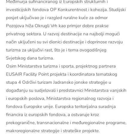
Međimurja sufinanciranog iz Europskih strukturnih i
investicijskih fondova OP Konkurentnost i kohezija. Studijski
posjet uključivao je i razgled ruralne kuće za odmor
Pozojova hiža Okrugli Vrh kao primjer dobre prakse
privatnog sektora. U razvoj destinacije na najbolji mogući
način uključeni su svi dionici destinacije i doprinose razvoju
turizma za uključivi rast, što je i tema ovogodišnjeg
Svjetskog dana turizma.
Osim Ministarstva turizma i sporta, projektnog partnera
EUSAIR Facility Point projekta i koordinatora tematskog
stupa 4 Održivi turizam Jadransko jonske strategije u
događanju su sudjelovali i predstavnici Ministarstva vanjskih
i europskih poslova, Ministarstva regionalnog razvoja i
fondova Europske unije. Europska teritorijalna suradnja
financira iz europskih fondova, a ostvaruje kroz
prekogranične, transnacionalne i međuregionalne programe,
makroregionalne strategije i strateške projekte.